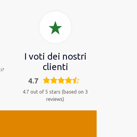
I voti dei nostri
clienti
i?
4.7
4,7
rating
4.7 out of 5 stars (based on 3
reviews)