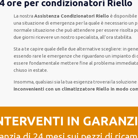
 ore per condizionatori Riello
La nostra
Assistenza Condizionatori Riello
è disponibile
una situazione di emergenza per la quale è necessario un p
normale situazione che può attendere per essere risolta 
due giorni ricevere un nostro specialista, all’ora stabilita.
Sta a te capire quale delle due alternative scegliere: in ge
essendo rare le emergenze che riguardano un impianto di c
essere fondamentale mettere fine al problema immediatame
chiuso in estate.
Insomma, qualsiasi sia la tua esigenza troverai la soluzione
inconvenienti con un climatizzatore Riello in modo c
NTERVENTI IN GARANZ
anzia di 24 mesi sui pezzi di ricam