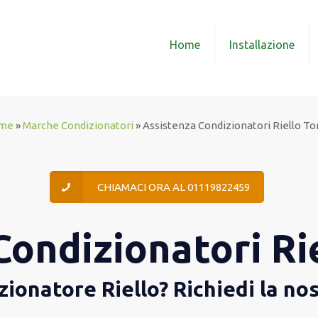
Home
Installazione
me
»
Marche Condizionatori
»
Assistenza Condizionatori Riello To
CHIAMACI ORA AL 01119822459
Condizionatori Ri
ionatore Riello? Richiedi la no