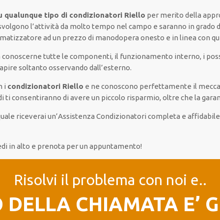
u qualunque tipo di condizionatori Riello
per merito della app
e svolgono l’attività da molto tempo nel campo e saranno in grado di
climatizzatore ad un prezzo di manodopera onesto e in linea con que
 conoscerne tutte le componenti, il funzionamento interno, i poss
capire soltanto osservando dall’esterno.
n i
condizionatori Riello
e ne conoscono perfettamente il meccan
di ti consentiranno di avere un piccolo risparmio, oltre che la gara
uale riceverai un’Assistenza Condizionatori completa e affidabile 
edi in alto e prenota per un appuntamento!
Risolvi il problema con noi e..
O DELLA CHIAMATA E’ 