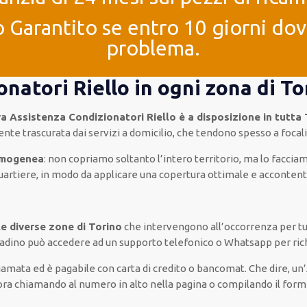
 Garantito se entro 10 giorni dove
problema.
onatori Riello in ogni zona di To
ra Assistenza Condizionatori Riello è a disposizione in tutta
nte trascurata dai servizi a domicilio, che tendono spesso a focaliz
omogenea
: non copriamo soltanto l’intero territorio, ma lo faccia
quartiere, in modo da applicare una copertura ottimale e accontenta
le diverse zone di Torino
che intervengono all’occorrenza per tutt
ttadino può accedere ad un supporto telefonico o Whatsapp per ric
hiamata ed è pagabile con carta di credito o bancomat.
Che dire, un’
 ora chiamando al numero in alto nella pagina o compilando il form 